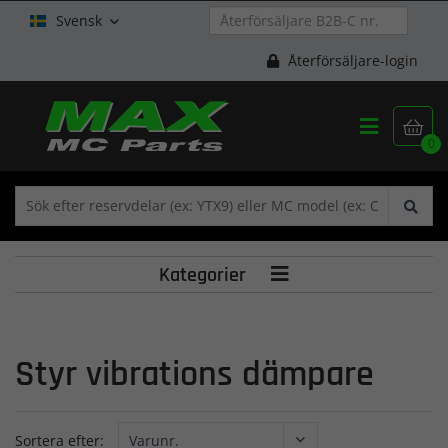
Svensk

Återförsäljare-login


0
Kategorier

Styr vibrations dämpare
Sortera efter: