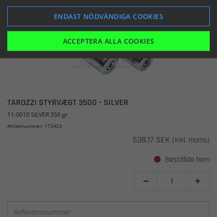
ENDAST NÖDVÄNDIGA COOKIES
ACCEPTERA ALLA COOKIES
TAROZZI STYRVÆGT 350G - SILVER
11-0010 SILVER 350 gr
Artikelnummer: 172423
538,17 SEK
(inkl. moms)
Beställde hem

