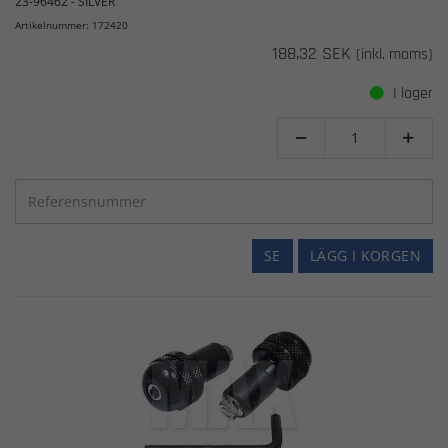
23-96462 - SILVER
Artikelnummer: 172420
188,32 SEK
(inkl. moms)
I lager


SE
LÄGG I KORGEN