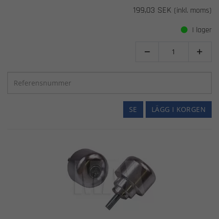
199,03 SEK
(inkl. moms)
I lager


SE
LÄGG I KORGEN