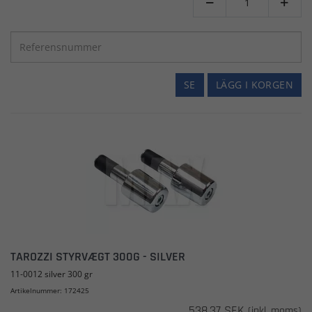


SE
LÄGG I KORGEN
TAROZZI STYRVÆGT 300G - SILVER
11-0012 silver 300 gr
Artikelnummer: 172425
538,37 SEK
(inkl. moms)