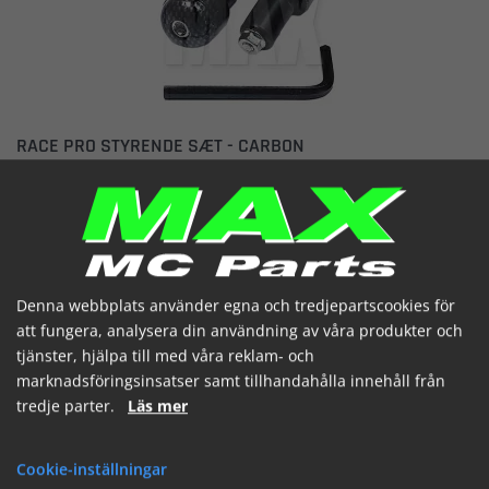
RACE PRO STYRENDE SÆT - CARBON
23-96468 - CARBON LOOK
Artikelnummer: 172422
199,03 SEK
(inkl. moms)
I lager
Denna webbplats använder egna och tredjepartscookies för


att fungera, analysera din användning av våra produkter och
tjänster, hjälpa till med våra reklam- och
marknadsföringsinsatser samt tillhandahålla innehåll från
tredje parter.
Läs mer
SE
LÄGG I KORGEN
Cookie-inställningar