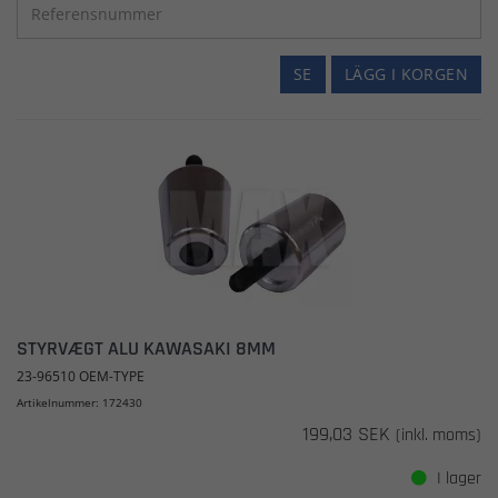
SE
LÄGG I KORGEN
STYRVÆGT ALU KAWASAKI 8MM
23-96510 OEM-TYPE
Artikelnummer: 172430
199,03 SEK
(inkl. moms)
I lager