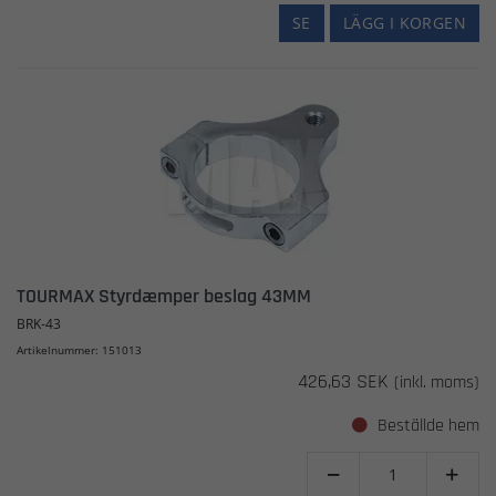
SE
LÄGG I KORGEN
TOURMAX Styrdæmper beslag 43MM
BRK-43
Artikelnummer: 151013
426,63 SEK
(inkl. moms)
Beställde hem

