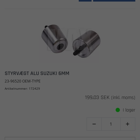
STYRVÆGT ALU SUZUKI 6MM
23-96520 OEM-TYPE
Artikelnummer: 172429
199,03 SEK
(inkl. moms)
I lager

