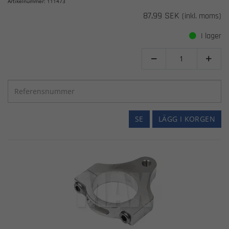
Artikelnummer: 111473
87,99 SEK
(inkl. moms)
I lager


SE
LÄGG I KORGEN