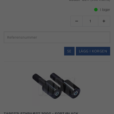
I lager


SE
LÄGG I KORGEN
TAROZZI STYRVÆGT 300G - SORT/BLACK