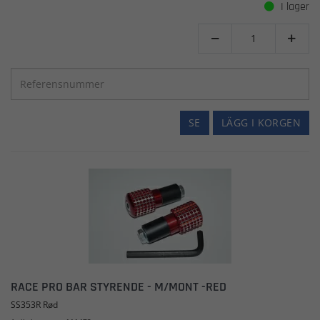
I lager


SE
LÄGG I KORGEN
RACE PRO BAR STYRENDE - M/MONT -RED
SS353R Rød