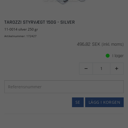
TAROZZI STYRVÆGT 150G - SILVER
11-0014 silver 250 gr
Artikelnummer: 172427
496,82 SEK
(inkl. moms)
I lager


SE
LÄGG I KORGEN