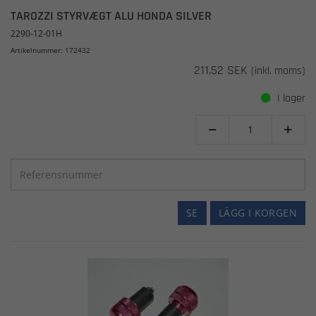
TAROZZI STYRVÆGT ALU HONDA SILVER
2290-12-01H
Artikelnummer: 172432
211,52 SEK
(inkl. moms)
I lager


SE
LÄGG I KORGEN