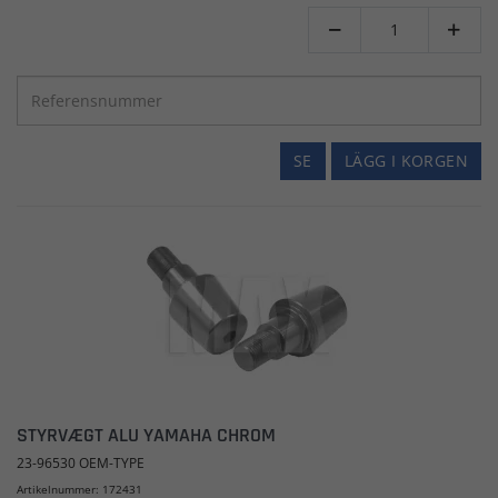


SE
LÄGG I KORGEN
STYRVÆGT ALU YAMAHA CHROM
23-96530 OEM-TYPE
Artikelnummer: 172431