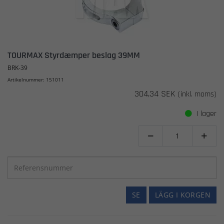
TOURMAX Styrdæmper beslag 39MM
BRK-39
Artikelnummer: 151011
304,34 SEK
(inkl. moms)
I lager


SE
LÄGG I KORGEN