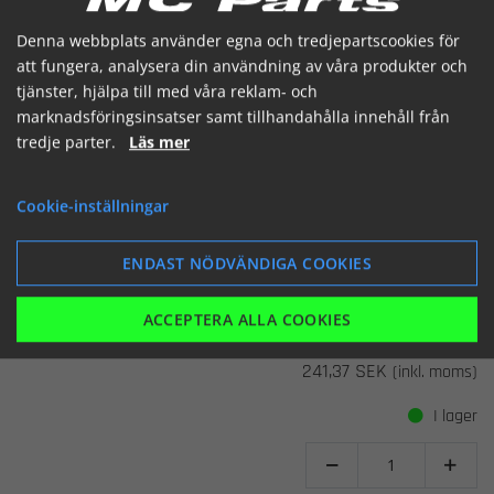
Denna webbplats använder egna och tredjepartscookies för
att fungera, analysera din användning av våra produkter och
tjänster, hjälpa till med våra reklam- och
marknadsföringsinsatser samt tillhandahålla innehåll från
tredje parter.
Läs mer
CDI box
Cookie-inställningar
292194 Piaggio
Artikelnummer: 091204
ENDAST NÖDVÄNDIGA COOKIES
Piaggio/vespa
NRG,MC-2,LC50
94>
Piaggio/vespa
Typhoon
ALL
ACCEPTERA ALLA COOKIES
Piaggio/vespa
Zip50
93>
241,37 SEK
(inkl. moms)
I lager

