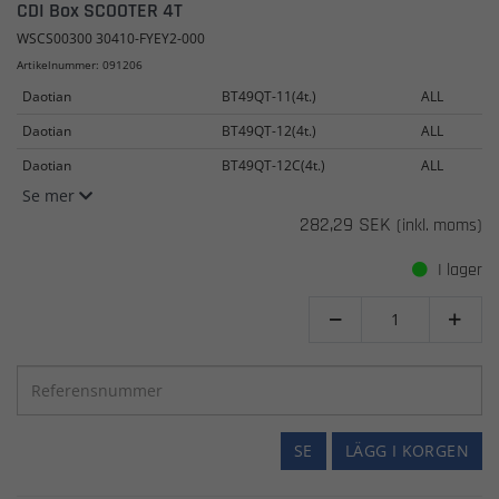
CDI Box SCOOTER 4T
WSCS00300 30410-FYEY2-000
Artikelnummer: 091206
Daotian
BT49QT-11(4t.)
ALL
Daotian
BT49QT-12(4t.)
ALL
Daotian
BT49QT-12C(4t.)
ALL
Se mer
282,29 SEK
(inkl. moms)
I lager


SE
LÄGG I KORGEN