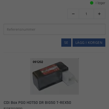
I lager


SE
LÄGG I KORGEN
CDI Box PGO HOT50 DR BIG50 T-REX50
P1582010000