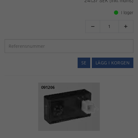
241,37 SEK
(inkl. moms)
I lager


SE
LÄGG I KORGEN