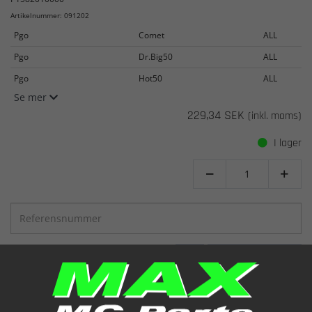
Artikelnummer: 091202
Pgo
Comet
ALL
Pgo
Dr.Big50
ALL
Pgo
Hot50
ALL
Se mer
229,34 SEK
(inkl. moms)
I lager


SE
LÄGG I KORGEN