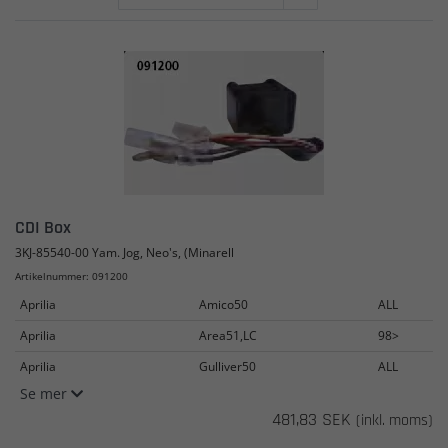
CDI Box
3KJ-85540-00 Yam. Jog, Neo's, (Minarell
Artikelnummer: 091200
Aprilia
Amico50
ALL
Aprilia
Area51,LC
98>
Aprilia
Gulliver50
ALL
Se mer
481,83 SEK
(inkl. moms)