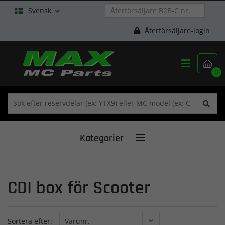
Svensk

Återförsäljare-login


0
Kategorier

CDI box för Scooter
Sortera efter: