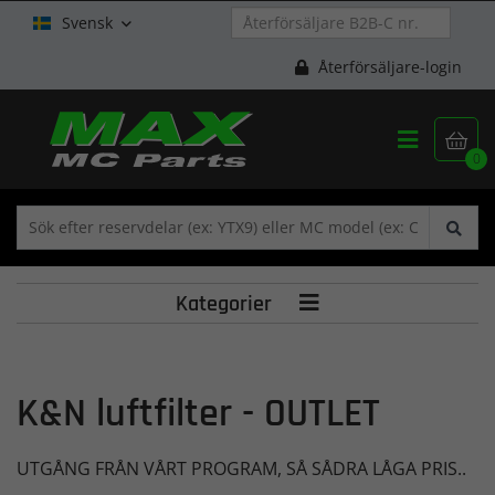
Svensk

Återförsäljare-login


0
Kategorier

K&N luftfilter - OUTLET
UTGÅNG FRÅN VÅRT PROGRAM, SÅ SÅDRA LÅGA PRIS..