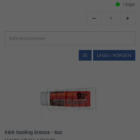
I lager


SE
LÄGG I KORGEN
K&N Sealing Grease - 6oz