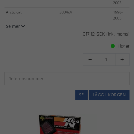
2003
Arctic cat
3004x4
1998-
2005
Se mer
317,12 SEK
(inkl. moms)
I lager


SE
LÄGG I KORGEN