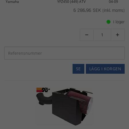
Yamaha
YFZ450 (449) ATV
04-09
6 286,96 SEK
(inkl. moms)
I lager


SE
LÄGG I KORGEN