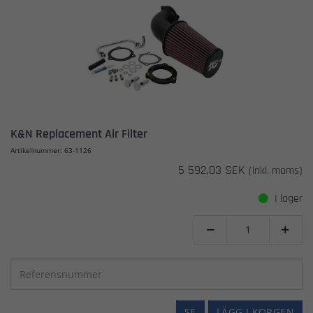
K&N Replacement Air Filter
Artikelnummer: 63-1126
5 592,03 SEK
(inkl. moms)
I lager


SE
LÄGG I KORGEN