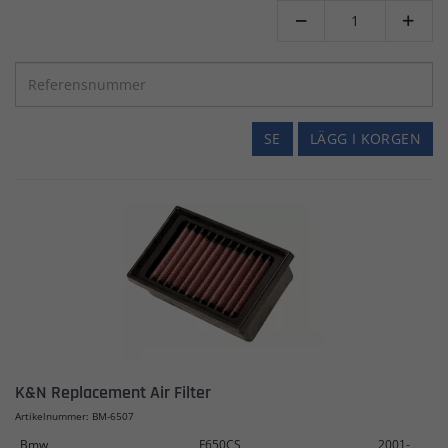


SE
LÄGG I KORGEN
K&N Replacement Air Filter
Artikelnummer: BM-6507
Bmw
F650CS
2001-