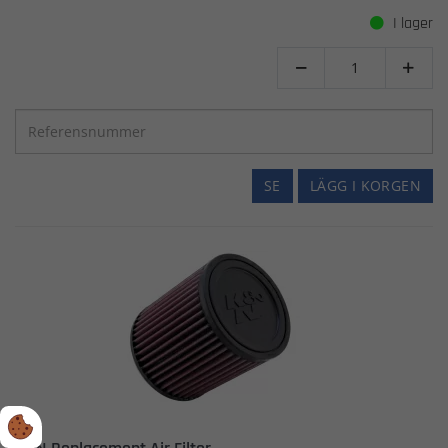
I lager


SE
LÄGG I KORGEN