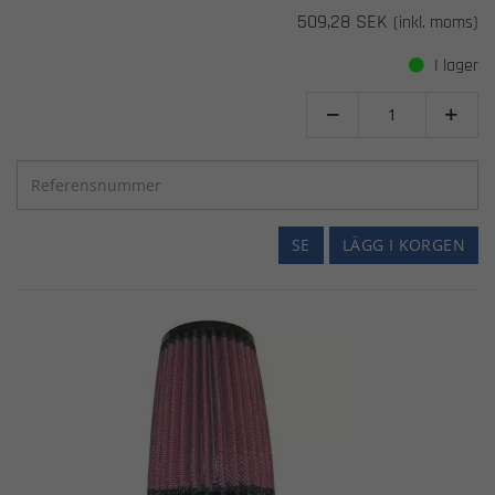
509,28 SEK
(inkl. moms)
I lager


SE
LÄGG I KORGEN