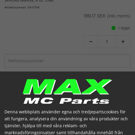
SEALING GREASE; 6 OZ TUBE
Artikelnummer: 99-0704
188,17 SEK
(inkl. moms)
I lager


SE
LÄGG I KORGEN
Denna webbplats använder egna och tredjepartscookies för
att fungera, analysera din användning av våra produkter och
tjänster, hjälpa till med våra reklam- och
marknadsföringsinsatser samt tillhandahålla innehåll från