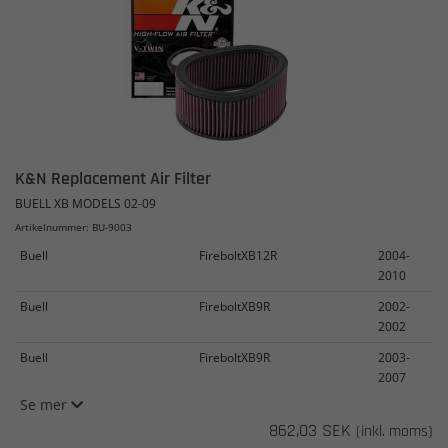
K&N Replacement Air Filter
BUELL XB MODELS 02-09
Artikelnummer: BU-9003
Buell
FireboltXB12R
2004-
2010
Buell
FireboltXB9R
2002-
2002
Buell
FireboltXB9R
2003-
2007
Se mer
862,03 SEK
(inkl. moms)