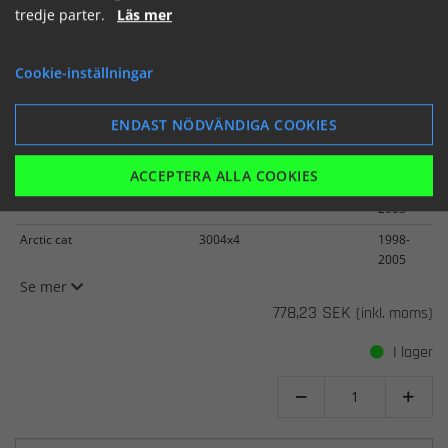
tredje parter.
Läs mer
K&N Replacement Air Filter
Cookie-inställningar
ARCTIC CAT 250/300 98-05
Artikelnummer: AC-3098
ENDAST NÖDVÄNDIGA COOKIES
Arctic cat
2502x4
1999-
2005
ACCEPTERA ALLA COOKIES
Arctic cat
3002x4
1998-
2003
Arctic cat
3004x4
1998-
2005
Se mer
778,23 SEK
(inkl. moms)
I lager

