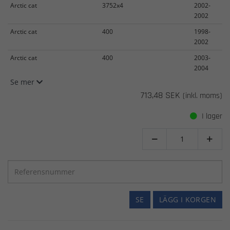
Arctic cat
3752x4
2002-
2002
Arctic cat
400
1998-
2002
Arctic cat
400
2003-
2004
Se mer
713,48 SEK
(inkl. moms)
I lager


SE
LÄGG I KORGEN