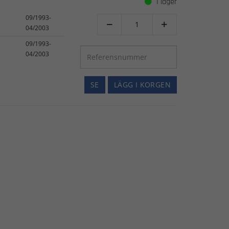
I lager
09/1993-


04/2003
09/1993-
04/2003
SE
LÄGG I KORGEN