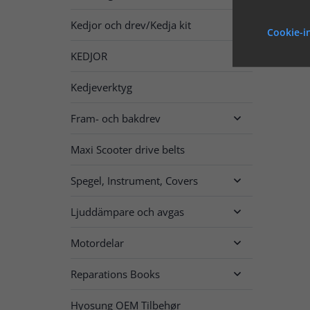
Kedjor och drev/Kedja kit

Cookie-i
KEDJOR

Kedjeverktyg
Fram- och bakdrev

Maxi Scooter drive belts
Spegel, Instrument, Covers

Ljuddämpare och avgas

Motordelar

Reparations Books

Hyosung OEM Tilbehør