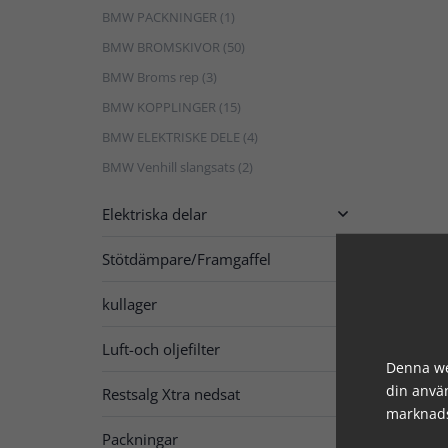
BMW PACKNINGER (1)
BMW BROMSKIVOR (50)
BMW Broms rep (3)
BMW KOPPLINGER (15)
BMW ELEKTRISKE DELE (4)
BMW Venhill slangsats (2)
Elektriska delar

Stötdämpare/Framgaffel

kullager

Luft-och oljefilter

Denna we
din använ
Restsalg Xtra nedsat

marknads
Packningar
