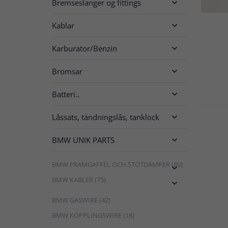
Bremseslanger og fittings

Kablar

Karburator/Benzin

Bromsar

Batteri..

Låssats, tändningslås, tanklock

BMW UNIK PARTS

BMW FRAMGAFFEL OCH STÖTDÄMPER (80)

BMW KABLER (75)

BMW GASWIRE (42)
BMW KOPPLINGSWIRE (18)