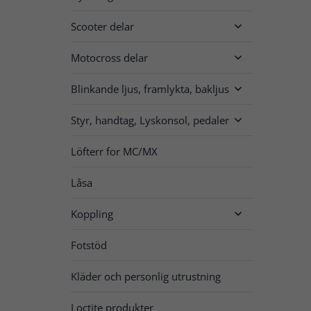
Scooter delar

Motocross delar

Blinkande ljus, framlykta, bakljus

Styr, handtag, Lyskonsol, pedaler

Löfterr for MC/MX
Låsa
Koppling

Fotstöd
Kläder och personlig utrustning
Loctite produkter