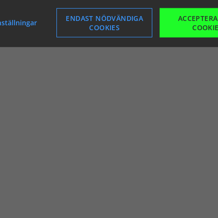
ENDAST NÖDVÄNDIGA
ACCEPTERA
nställningar
COOKIES
COOKI