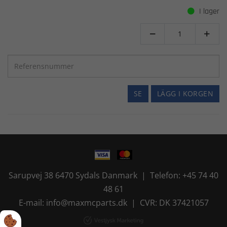
I lager


SE
LÄGG I KORGEN
Sarupvej 38 6470 Sydals Danmark | Telefon: +45 74 40
48 61
E-mail: info@maxmcparts.dk | CVR: DK 37421057