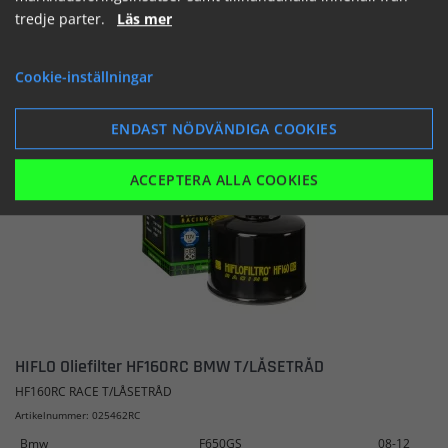
tredje parter.
Läs mer
SE
LÄGG I KORGEN
Cookie-inställningar
ENDAST NÖDVÄNDIGA COOKIES
ACCEPTERA ALLA COOKIES
HIFLO Oliefilter HF160RC BMW T/LÅSETRÅD
HF160RC RACE T/LÅSETRÅD
Artikelnummer: 025462RC
Bmw
F650GS
08-12