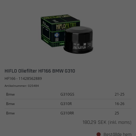
HIFLO Oliefilter HF166 BMW G310
HF166 - 11428562889
Artikelnummer: 025484
Bmw
G310GS
21-25
Bmw
G310R
16-26
Bmw
G310RR
25
180,29 SEK
(inkl. moms)
Beställde hem