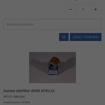


SE
LÄGG I KORGEN
Sunwa oliefilter BMW APRILIA
HF151 / BM-004
Artikelnummer: 027045