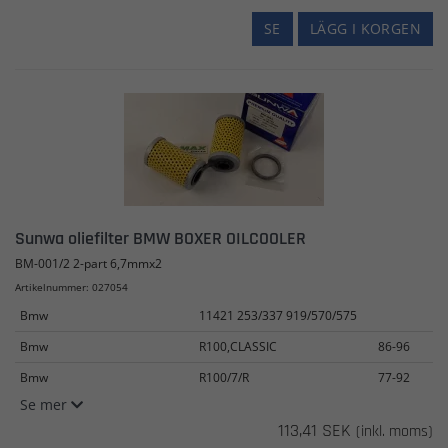
SE
LÄGG I KORGEN
Sunwa oliefilter BMW BOXER OILCOOLER
BM-001/2 2-part 6,7mmx2
Artikelnummer: 027054
Bmw
11421 253/337 919/570/575
Bmw
R100,CLASSIC
86-96
Bmw
R100/7/R
77-92
Se mer
113,41 SEK
(inkl. moms)