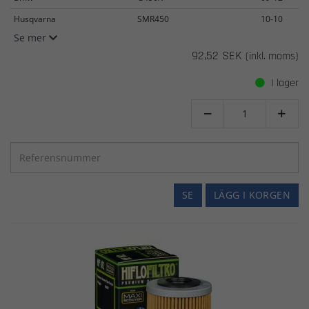
Husqvarna
SMR450
10-10
Se mer
92,52 SEK
(inkl. moms)
I lager


SE
LÄGG I KORGEN