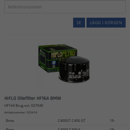
SE
LÄGG I KORGEN
HIFLO Oliefilter HF164 BMW
HF164 Brug evt. 027040
Artikelnummer: 025414
Bmw
C400GT C400 GT
19-
Bmw
C400X C400 X
19-