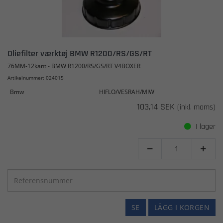
Oliefilter værktøj BMW R1200/RS/GS/RT
76MM-12kant - BMW R1200/RS/GS/RT V4BOXER
Artikelnummer: 024015
Bmw
HIFLO/VESRAH/MIW
103,14 SEK
(inkl. moms)
I lager


SE
LÄGG I KORGEN