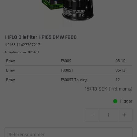
HIFLO Oliefilter HF165 BMW F800
HF165 11427707217
Artikelnummer: 025463
Bmw
F800S
05-10
Bmw
F800ST
05-13
Bmw
F800ST Touring
12
157,13 SEK
(inkl. moms)
I lager

