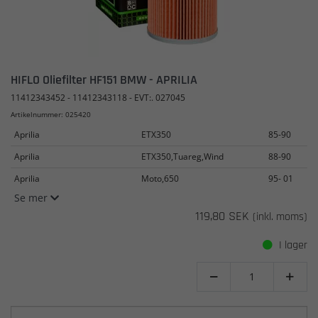
HIFLO Oliefilter HF151 BMW - APRILIA
11412343452 - 11412343118 - EVT:. 027045
Artikelnummer: 025420
Aprilia
ETX350
85-90
Aprilia
ETX350,Tuareg,Wind
88-90
Aprilia
Moto,650
95- 01
Se mer
119,80 SEK
(inkl. moms)
I lager

