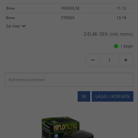
Bmw
F650GS,SE
11-12
Bmw
F700GS
13-18
Se mer
241,46 SEK
(inkl. moms)
I lager


SE
LÄGG I KORGEN