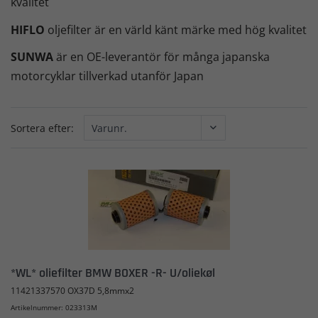
kvalitet
HIFLO
oljefilter är en värld känt märke med hög kvalitet
SUNWA
är en OE-leverantör för många japanska
motorcyklar tillverkad utanför Japan
Sortera efter:
*WL* oliefilter BMW BOXER -R- U/oliekøl
11421337570 OX37D 5,8mmx2
Artikelnummer: 023313M