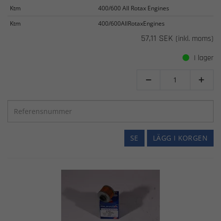
Ktm
400/600 All Rotax Engines
Ktm
400/600AllRotaxEngines
57,11 SEK
(inkl. moms)
I lager


SE
LÄGG I KORGEN