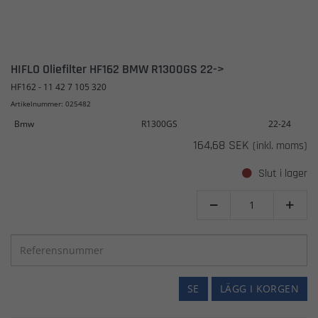
HIFLO Oliefilter HF162 BMW R1300GS 22->
HF162 - 11 42 7 105 320
Artikelnummer: 025482
Bmw
R1300GS
22-24
164,68 SEK
(inkl. moms)
Slut i lager


SE
LÄGG I KORGEN