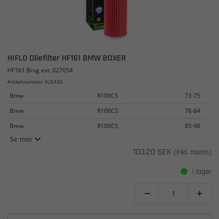
HIFLO Oliefilter HF161 BMW BOXER
HF161 Brug evt. 027054
Artikelnummer: 025430
Bmw
R100CS
73-75
Bmw
R100CS
76-84
Bmw
R100CS
85-90
Se mer
103,20 SEK
(inkl. moms)
I lager

