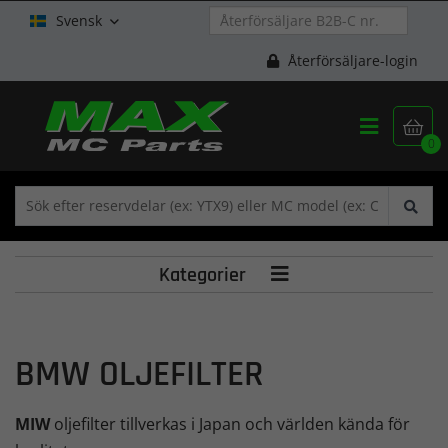
Svensk

Återförsäljare-login


0
Kategorier

BMW OLJEFILTER
MIW
oljefilter tillverkas i Japan och världen kända för