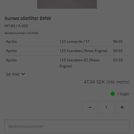
Sunwa oliefilter BMW
HF185 / A-002
Artikelnummer: 027046
Aprilia
125 Leonardo / ST
96-05
Aprilia
125 Scarabeo (Rotax Engine)
99-03
Aprilia
125 Scarabeo GT (Rotax
02-03
Engine)
Se mer
47,34 SEK
(inkl. moms)
I lager

