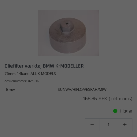
Oliefilter værktøj BMW K-MODELLER
76mm-14kant -ALL K-MODELS
Artikelnummer: 024016
Bmw
SUNWA/HIFLO/VESRAH/MIW
168,86 SEK
(inkl. moms)
I lager

