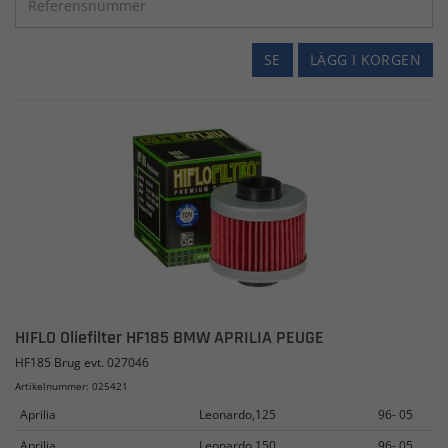
SE
LÄGG I KORGEN
HIFLO Oliefilter HF185 BMW APRILIA PEUGE
HF185 Brug evt. 027046
Artikelnummer: 025421
Aprilia
Leonardo,125
96- 05
Aprilia
Leonardo,150
96- 05