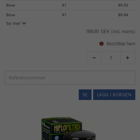
Bmw
K1
89-93
Bmw
K1
89-94
Se mer
189,81 SEK
(inkl. moms)
Beställde hem


SE
LÄGG I KORGEN