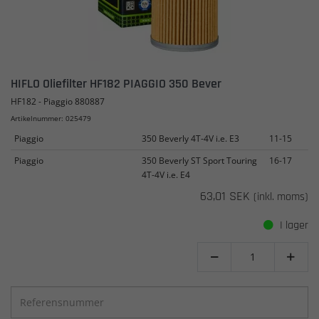
HIFLO Oliefilter HF182 PIAGGIO 350 Bever
HF182 - Piaggio 880887
Artikelnummer: 025479
Piaggio
350 Beverly 4T-4V i.e. E3
11-15
Piaggio
350 Beverly ST Sport Touring
16-17
4T-4V i.e. E4
63,01 SEK
(inkl. moms)
I lager

