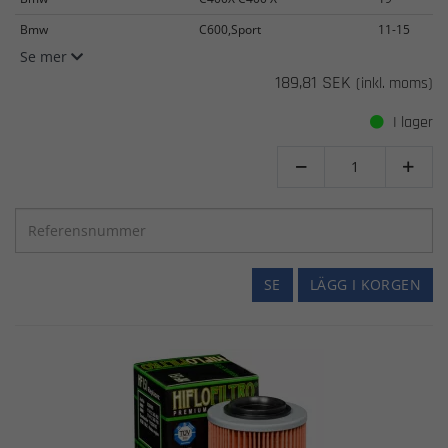
Bmw
C600,Sport
11-15
Se mer
189,81 SEK
(inkl. moms)
I lager


SE
LÄGG I KORGEN