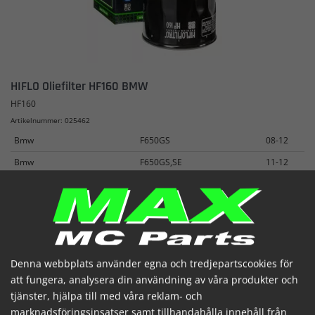
HIFLO Oliefilter HF160 BMW
HF160
Artikelnummer: 025462
Bmw
F650GS
08-12
Bmw
F650GS,SE
11-12
Bmw
F700GS
13-18
Se mer
189,81 SEK
(inkl. moms)
Beställde hem
Denna webbplats använder egna och tredjepartscookies för
att fungera, analysera din användning av våra produkter och


tjänster, hjälpa till med våra reklam- och
marknadsföringsinsatser samt tillhandahålla innehåll från