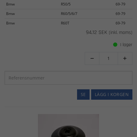
Bmw
R50/5
69-79
Bmw
R60/5/6/7
69-79
Bmw
R60T
69-79
94,12 SEK
(inkl. moms)
I lager


SE
LÄGG I KORGEN