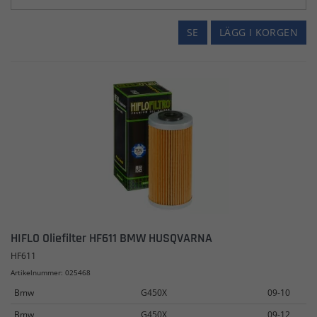
SE
LÄGG I KORGEN
HIFLO Oliefilter HF611 BMW HUSQVARNA
HF611
Artikelnummer: 025468
Bmw
G450X
09-10
Bmw
G450X
09-12