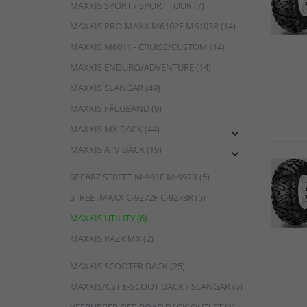
MAXXIS SPORT / SPORT TOUR (7)
MAXXIS PRO-MAXX M6102F M6103R (14)
MAXXIS M6011 - CRUISE/CUSTOM (14)
MAXXIS ENDURO/ADVENTURE (14)
MAXXIS SLANGAR (49)
MAXXIS FÄLGBAND (9)
MAXXIS MX DÄCK (44)

MAXXIS ATV DÄCK (19)

SPEARZ STREET M-991F M-992R (5)
STREETMAXX C-9272F C-9273R (5)
MAXXIS UTILITY (6)
MAXXIS RAZR MX (2)
MAXXIS SCOOTER DÄCK (25)
MAXXIS/CST E-SCOOT DÄCK / SLANGAR (6)
VEERUBBER OFF-ROAD DÄCK-OUTLET (1)