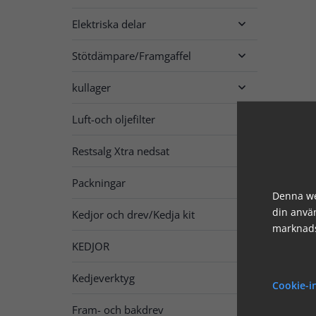
Elektriska delar

Stötdämpare/Framgaffel

kullager

Luft-och oljefilter

Restsalg Xtra nedsat

Packningar

Denna we
din använ
Kedjor och drev/Kedja kit

marknads
KEDJOR

Kedjeverktyg
Cookie-i
Fram- och bakdrev
