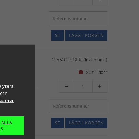
SE
LÄGG I KORGEN
2 563,98 SEK
(inkl. moms)
Slut i lager
alysera


 och
äs mer
 ALLA
SE
LÄGG I KORGEN
ES