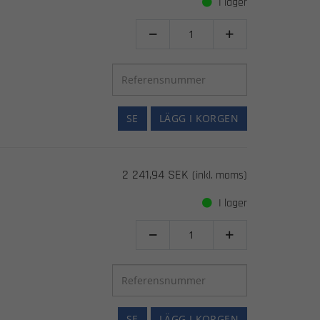
I lager


SE
LÄGG I KORGEN
2 241,94 SEK
(inkl. moms)
I lager


SE
LÄGG I KORGEN