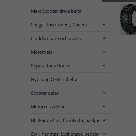
Maxi Scooter drive belts
Spegel, Instrument, Covers

Ljuddämpare och avgas

Motordelar

Reparations Books

Hyosung OEM Tilbehør
Scooter delar

Motocross delar

Blinkande ljus, framlykta, bakljus

Styr, handtag, Lyskonsol, pedaler
