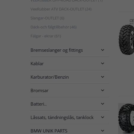
VeeRubber ATV DÄCK-OUTLET (24)
Slangar-OUTLET (6)
Däck-och fälgtillbehör (46)
Fälgar - ekrar (61)
Bremseslanger og fittings

Kablar

Karburator/Benzin

Bromsar

Batteri..

Låssats, tändningslås, tanklock

BMW UNIK PARTS
