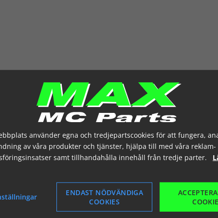
Maxxis CEROS MU-08 26x11-12R 275/60-12
Maxxis CEROS MU-08 RADIAL STREET
Artikelnummer: 52599317
Maxxis
26x11-12R
bbplats använder egna och tredjepartscookies för att fungera, an
Maxxis
275/60-12R
dning av våra produkter och tjänster, hjälpa till med våra reklam-
föringsinsatser samt tillhandahålla innehåll från tredje parter.
L
ENDAST NÖDVÄNDIGA
ACCEPTERA
nställningar
COOKIES
COOKI