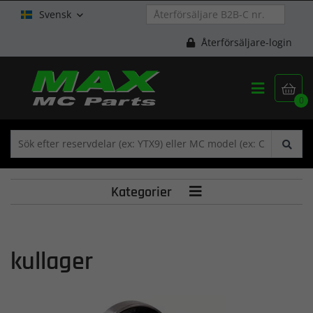
Svensk

Återförsäljare-login


0
Kategorier

kullager