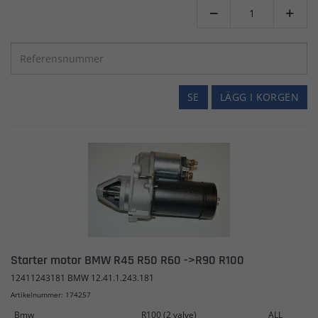


SE
LÄGG I KORGEN
Starter motor BMW R45 R50 R60 ->R90 R100
12411243181 BMW 12.41.1.243.181
Artikelnummer: 174257
Bmw
R100 (2 valve)
ALL