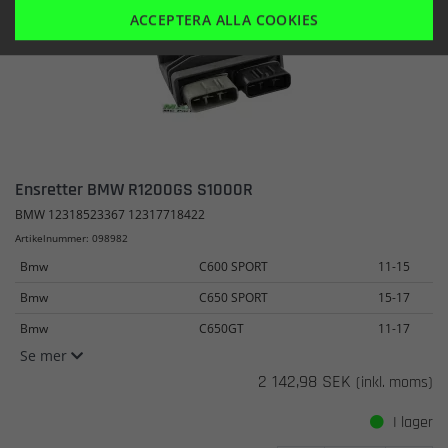
ACCEPTERA ALLA COOKIES
Ensretter BMW R1200GS S1000R
BMW 12318523367 12317718422
Artikelnummer: 098982
Bmw
C600 SPORT
11-15
Bmw
C650 SPORT
15-17
Bmw
C650GT
11-17
Se mer
2 142,98 SEK
(inkl. moms)
I lager