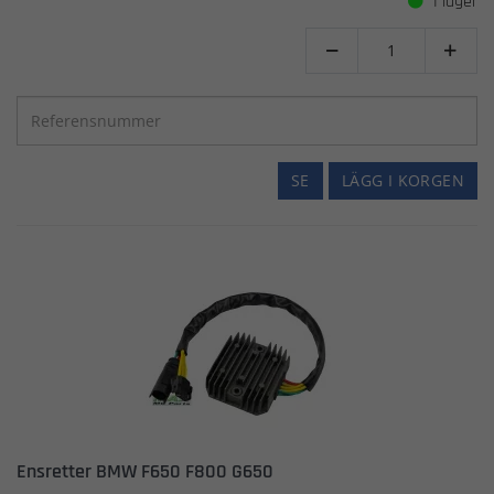
I lager


SE
LÄGG I KORGEN
Ensretter BMW F650 F800 G650