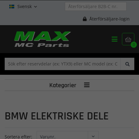
Svensk

Återförsäljare-login


0
Kategorier

BMW ELEKTRISKE DELE
Sortera efter: