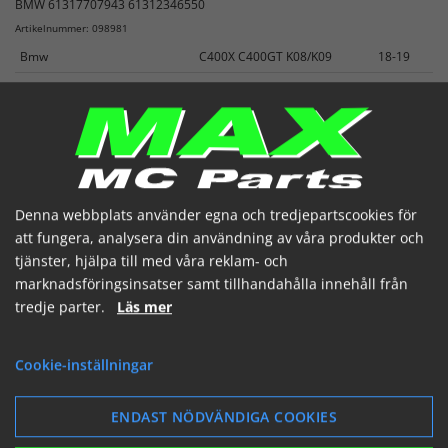
BMW 61317707943 61312346550
Artikelnummer: 098981
Bmw
C400X C400GT K08/K09
18-19
Bmw
F650CS
00-11
Bmw
F650GS (K72/R13/K70)
99-18
Se mer
2 142,98 SEK
(inkl. moms)
I lager
Denna webbplats använder egna och tredjepartscookies för
att fungera, analysera din användning av våra produkter och


tjänster, hjälpa till med våra reklam- och
marknadsföringsinsatser samt tillhandahålla innehåll från
tredje parter.
Läs mer
Cookie-inställningar
SE
LÄGG I KORGEN
ENDAST NÖDVÄNDIGA COOKIES