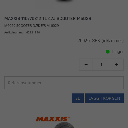
MAXXIS 110/70x12 TL 47J SCOOTER M6029
M6029 SCOOTER DÆK F/R M-6029
Artikelnummer: 62621590
703,97 SEK
(inkl. moms)
I lager


SE
LÄGG I KORGEN