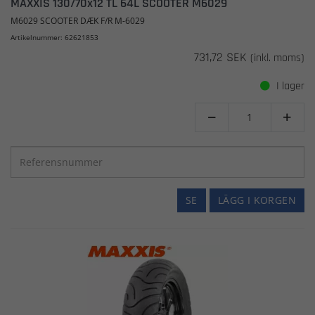
MAXXIS 130/70x12 TL 64L SCOOTER M6029
M6029 SCOOTER DÆK F/R M-6029
Artikelnummer: 62621853
731,72 SEK
(inkl. moms)
I lager


SE
LÄGG I KORGEN