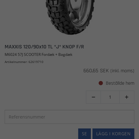
MAXXIS 120/90x10 TL *J* KNOP F/R
M6024 57J SCOOTER Fordæk + Bagdæk
Artikelnummer: 62619710
660,65 SEK
(inkl. moms)
Beställde hem


SE
LÄGG I KORGEN