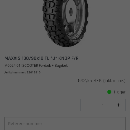
MAXXIS 130/90x10 TL *J* KNOP F/R
M6024 61J SCOOTER Fordæk + Bagdæk
Artikelnummer: 62619810
592,65 SEK
(inkl. moms)
I lager

