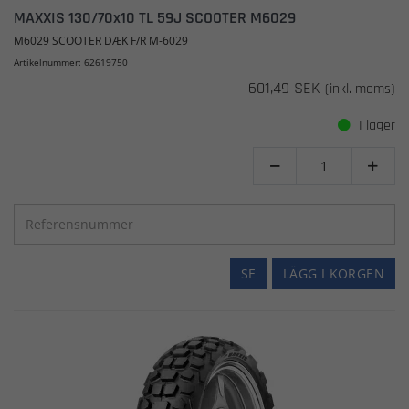
MAXXIS 130/70x10 TL 59J SCOOTER M6029
M6029 SCOOTER DÆK F/R M-6029
Artikelnummer: 62619750
601,49 SEK
(inkl. moms)
I lager


SE
LÄGG I KORGEN