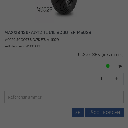
MAXXIS 120/70x12 TL 51L SCOOTER M6029
M6029 SCOOTER DÆK F/R M-6029
Artikelnummer: 62621812
603,77 SEK
(inkl. moms)
I lager


SE
LÄGG I KORGEN