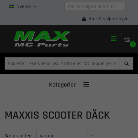
Svensk

Återförsäljare-login


0
Kategorier

MAXXIS SCOOTER DÄCK
Sortera efter: