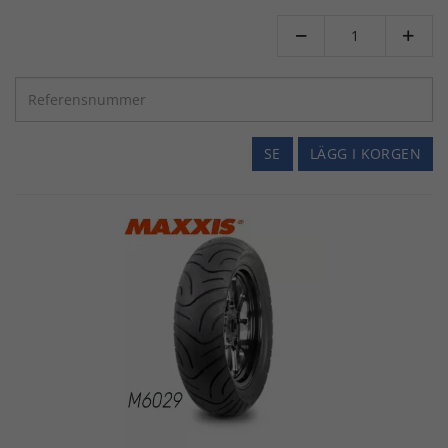


SE
LÄGG I KORGEN