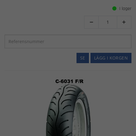
I lager


SE
LÄGG I KORGEN