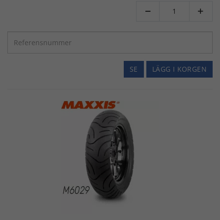


SE
LÄGG I KORGEN