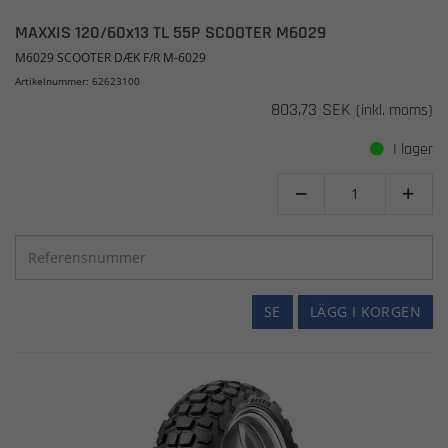
MAXXIS 120/60x13 TL 55P SCOOTER M6029
M6029 SCOOTER DÆK F/R M-6029
Artikelnummer: 62623100
803,73 SEK
(inkl. moms)
I lager


SE
LÄGG I KORGEN