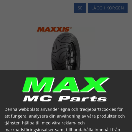
SE
LÄGG I KORGEN
MAXXIS 110/60x12 TL 43L SCOOTER M6029
Denna webbplats använder egna och tredjepartscookies för
M6029 SCOOTER DÆK F/R M-6029
att fungera, analysera din användning av våra produkter och
Artikelnummer: 62621575
tjänster, hjälpa till med våra reklam- och
600,26 SEK
(inkl. moms)
marknadsföringsinsatser samt tillhandahålla innehåll från