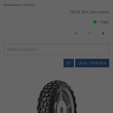
Artikelnummer: 62619520
713,74 SEK
(inkl. moms)
I lager


SE
LÄGG I KORGEN