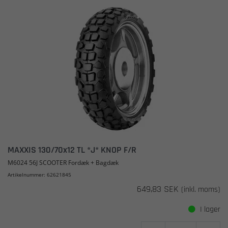
MAXXIS 130/70x12 TL *J* KNOP F/R
M6024 56J SCOOTER Fordæk + Bagdæk
Artikelnummer: 62621845
649,83 SEK
(inkl. moms)
I lager