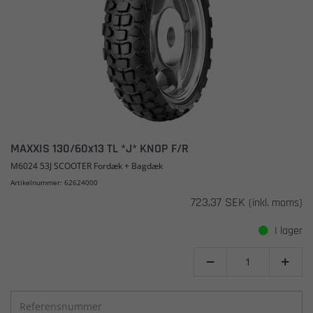
MAXXIS 130/60x13 TL *J* KNOP F/R
M6024 53J SCOOTER Fordæk + Bagdæk
Artikelnummer: 62624000
723,37 SEK
(inkl. moms)
I lager

