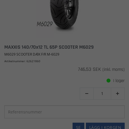
MAXXIS 140/70x12 TL 65P SCOOTER M6029
M6029 SCOOTER DÆK F/R M-6029
Artikelnummer: 62621860
746,53 SEK
(inkl. moms)
I lager


SE
LÄGG I KORGEN