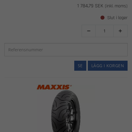
1 784,79 SEK
(inkl. moms)
Slut i lager


SE
LÄGG I KORGEN