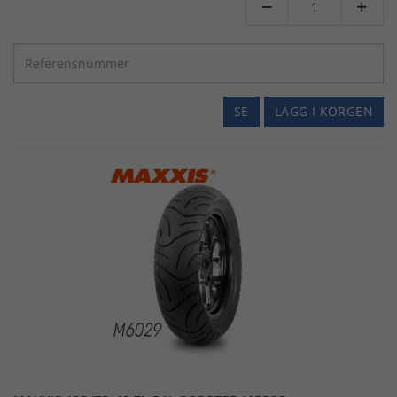


SE
LÄGG I KORGEN