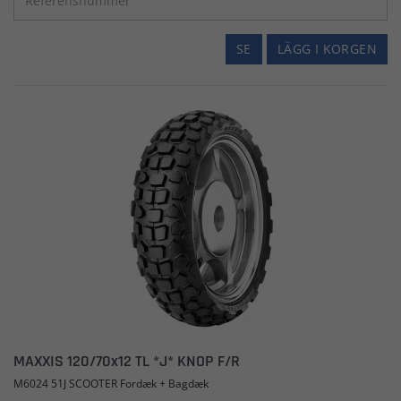
SE
LÄGG I KORGEN
MAXXIS 120/70x12 TL *J* KNOP F/R
M6024 51J SCOOTER Fordæk + Bagdæk