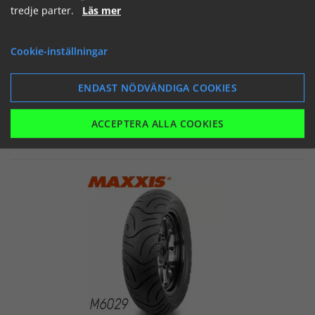
tredje parter.
Läs mer
Slut i lager


Cookie-inställningar
ENDAST NÖDVÄNDIGA COOKIES
ACCEPTERA ALLA COOKIES
SE
LÄGG I KORGEN