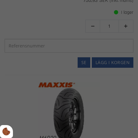
756,93 SEK
(inkl. moms)
I lager


SE
LÄGG I KORGEN