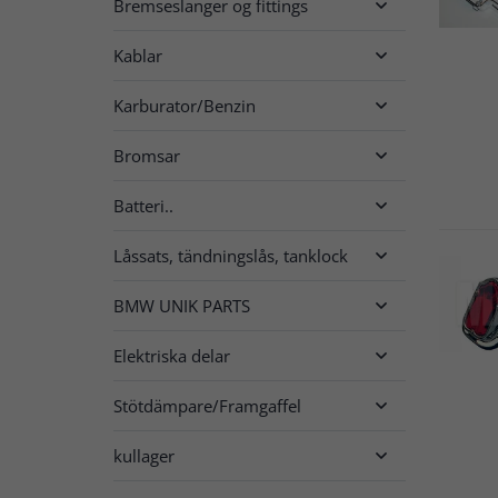
Bremseslanger og fittings

Kablar

Karburator/Benzin

Bromsar

Batteri..

Låssats, tändningslås, tanklock

BMW UNIK PARTS

Elektriska delar

Stötdämpare/Framgaffel

kullager
