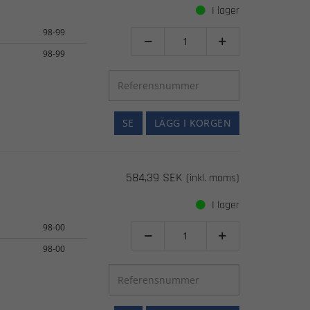
I lager
98-99


98-99
SE
LÄGG I KORGEN
584,39 SEK
(inkl. moms)
I lager
98-00


98-00