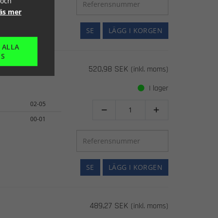
 och
äs mer
SE
LÄGG I KORGEN
 ALLA
ES
520,98 SEK
(inkl. moms)
I lager
02-05


00-01
SE
LÄGG I KORGEN
489,27 SEK
(inkl. moms)