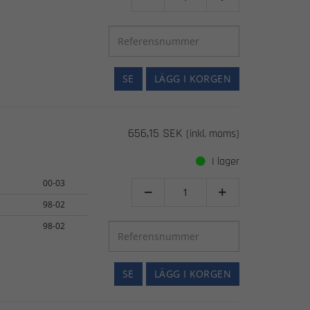
SE
LÄGG I KORGEN
656,15 SEK
(inkl. moms)
I lager
00-03


98-02
98-02
SE
LÄGG I KORGEN