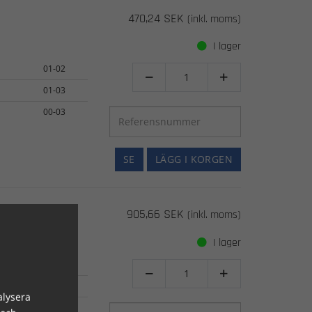
470,24 SEK
(inkl. moms)
I lager
01-02


01-03
00-03
SE
LÄGG I KORGEN
905,66 SEK
(inkl. moms)
I lager
99-07


99-07
alysera
98-04