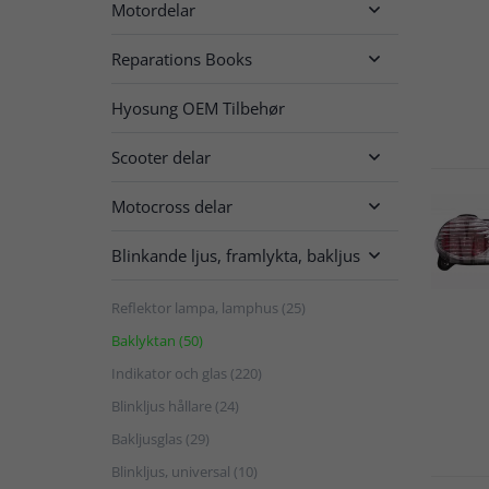
Motordelar

Reparations Books

Hyosung OEM Tilbehør
Scooter delar

Motocross delar

Blinkande ljus, framlykta, bakljus

Reflektor lampa, lamphus (25)
Baklyktan (50)
Indikator och glas (220)
Blinkljus hållare (24)
Bakljusglas (29)
Blinkljus, universal (10)