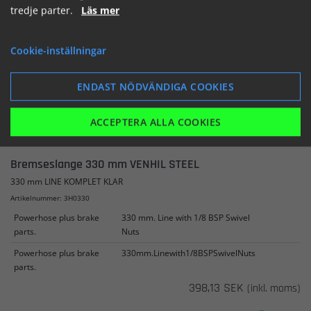
SE
LÄGG I KORGEN
tredje parter.
Läs mer
Cookie-inställningar
ENDAST NÖDVÄNDIGA COOKIES
ACCEPTERA ALLA COOKIES
Bremseslange 330 mm VENHIL STEEL
330 mm LINE KOMPLET KLAR
Artikelnummer: 3H0330
Powerhose plus brake
330 mm. Line with 1/8 BSP Swivel
parts.
Nuts
Powerhose plus brake
330mm.Linewith1/8BSPSwivelNuts
parts.
398,13 SEK
(inkl. moms)