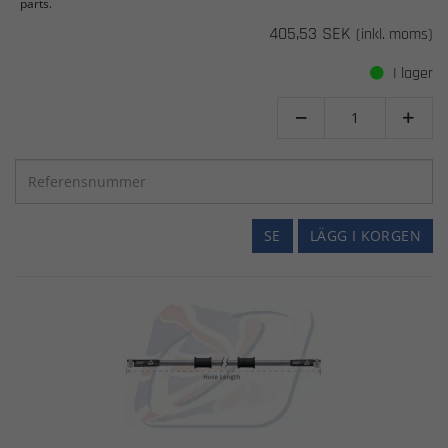
parts.
405,53 SEK
(inkl. moms)
I lager


SE
LÄGG I KORGEN