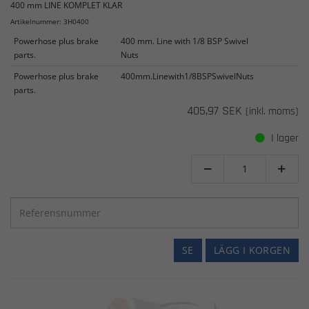
400 mm LINE KOMPLET KLAR
Artikelnummer: 3H0400
Powerhose plus brake
400 mm. Line with 1/8 BSP Swivel
parts.
Nuts
Powerhose plus brake
400mm.Linewith1/8BSPSwivelNuts
parts.
405,97 SEK
(inkl. moms)
I lager


SE
LÄGG I KORGEN