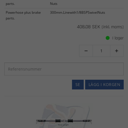
parts.
Nuts
Powerhose plus brake
300mm.Linewith1/8BSPSwivelNuts
parts.
408,08 SEK
(inkl. moms)
I lager


SE
LÄGG I KORGEN