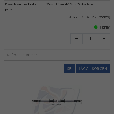
Powerhose plus brake
525mm.Linewith1/8BSPSwivelNuts
parts.
407,49 SEK
(inkl. moms)
I lager


SE
LÄGG I KORGEN