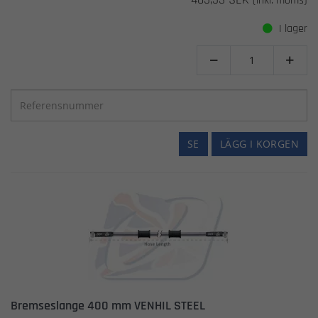
(inkl. moms)
I lager


SE
LÄGG I KORGEN
Bremseslange 400 mm VENHIL STEEL