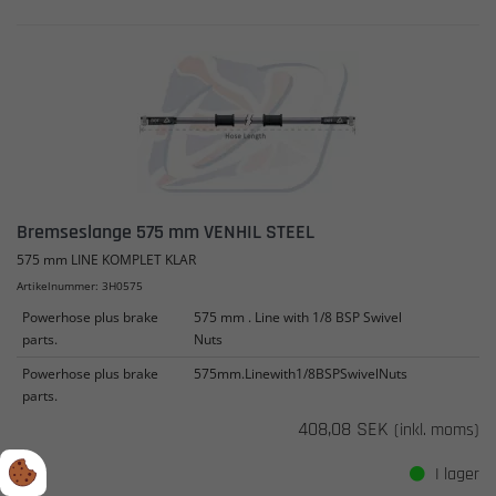
Bremseslange 575 mm VENHIL STEEL
575 mm LINE KOMPLET KLAR
Artikelnummer: 3H0575
Powerhose plus brake
575 mm . Line with 1/8 BSP Swivel
parts.
Nuts
Powerhose plus brake
575mm.Linewith1/8BSPSwivelNuts
parts.
408,08 SEK
(inkl. moms)
I lager