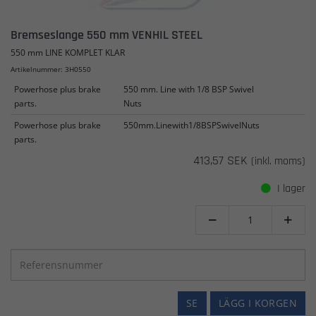
Bremseslange 550 mm VENHIL STEEL
550 mm LINE KOMPLET KLAR
Artikelnummer: 3H0550
Powerhose plus brake
550 mm. Line with 1/8 BSP Swivel
parts.
Nuts
Powerhose plus brake
550mm.Linewith1/8BSPSwivelNuts
parts.
413,57 SEK
(inkl. moms)
I lager


SE
LÄGG I KORGEN