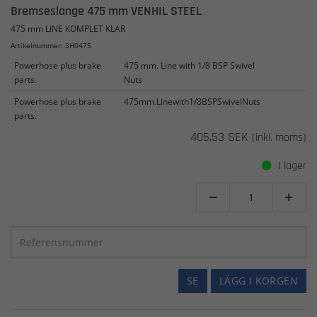
Bremseslange 475 mm VENHIL STEEL
475 mm LINE KOMPLET KLAR
Artikelnummer: 3H0475
Powerhose plus brake
475 mm. Line with 1/8 BSP Swivel
parts.
Nuts
Powerhose plus brake
475mm.Linewith1/8BSPSwivelNuts
parts.
405,53 SEK
(inkl. moms)
I lager


SE
LÄGG I KORGEN