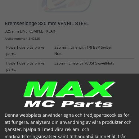
Bremseslange 325 mm VENHIL STEEL
325 mm LINE KOMPLET KLAR
Artikelnummer: 3H0325
Powerhose plus brake
325 mm. Line with 1/8 BSP Swivel
parts.
Nuts
Powerhose plus brake
325mm.Linewith1/8BSPSwivelNuts
parts.
407,49 SEK
(inkl. moms)
I lager


Denna webbplats använder egna och tredjepartscookies för
att fungera, analysera din användning av våra produkter och
tjänster, hjälpa till med våra reklam- och
marknadsföringsinsatser samt tillhandahålla innehåll från