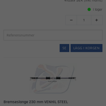
410,89 SEK
(inkl. moms)
I lager


SE
LÄGG I KORGEN
Bremseslange 230 mm VENHIL STEEL