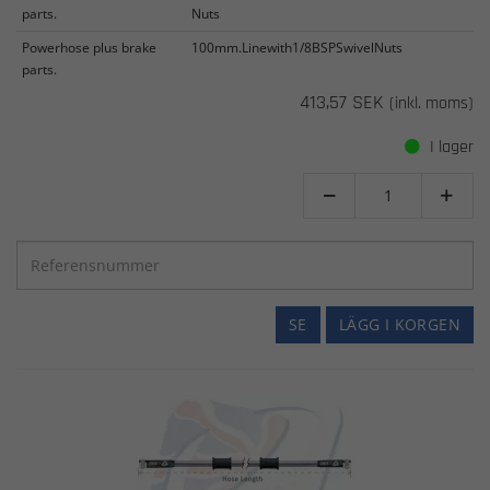
parts.
Nuts
Powerhose plus brake
100mm.Linewith1/8BSPSwivelNuts
parts.
413,57 SEK
(inkl. moms)
I lager


SE
LÄGG I KORGEN