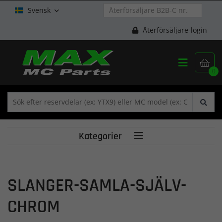
Svensk

Återförsäljare-login


0
Kategorier

SLANGER-SAMLA-SJÄLV-
CHROM